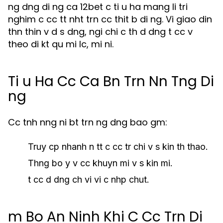
ng dng di ng ca 12bet c ti u ha mang li tri
nghim c cc tt nht trn cc thit b di ng. Vi giao din
thn thin v d s dng, ngi chi c th d dng t cc v
theo di kt qu mi lc, mi ni.
Ti u Ha Cc Ca Bn Trn Nn Tng Di
ng
Cc tnh nng ni bt trn ng dng bao gm:
Truy cp nhanh n tt c cc tr chi v s kin th thao.
Thng bo y v cc khuyn mi v s kin mi.
t cc d dng ch vi vi c nhp chut.
m Bo An Ninh Khi C Cc Trn Di