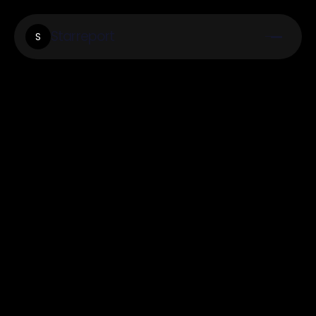
Starreport
S